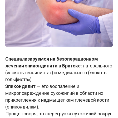
Специализируемся на безоперационном
лечении эпикондилита в Братске:
латерального
(«локоть теннисиста») и медиального («локоть
гольфиста»).
Эпикондилит
— это воспаление и
микроповреждение сухожилий в области их
прикрепления к надмыщелкам плечевой кости
(эпикондилам).
Проще говоря, это перегрузка сухожилий вокруг