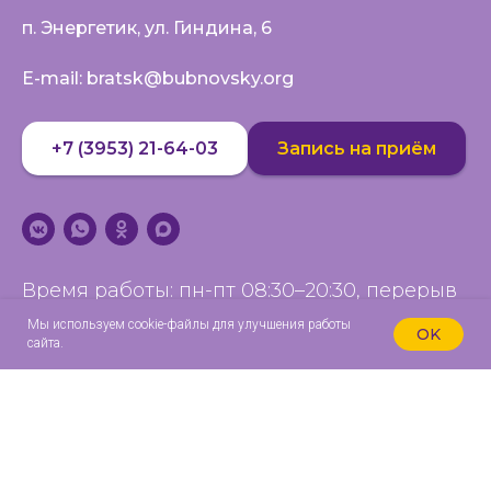
п. Энергетик, ул. Гиндина, 6
E-mail: bratsk@bubnovsky.org
+7 (3953) 21-64-03
Запись на приём
Время работы: пн-пт 08:30–20:30, перерыв
14:00–15:00; сб 09:00–17:30, перерыв 14:00–
Мы используем cookie-файлы для улучшения работы
OK
сайта.
15:00
Статьи на сайте несут исключительно информационный
характер, и не предназначены для постановки диагноза!
ИМЕЮТСЯ ПРОТИВОПОКАЗАНИЯ, НЕОБХОДИМА