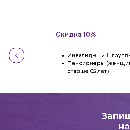
Скидка 10%
Инвалиды I и II групп
Пенсионеры (женщин
старше 65 лет)
Запиш
на