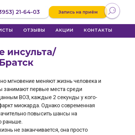
3953) 21-64-03
Запись на приём
ИСТЫ
ОТЗЫВЫ
АКЦИИ
КОНТАКТЫ
е инсульта/
 Братск
одно мгновение меняют жизнь человека и
фы занимают первые места среди
данным ВОЗ, каждые 2 секунды у кого-
нфаркт миокарда. Однако современная
начительно повысить шансы на
о раньше.
изнь не заканчивается, она просто