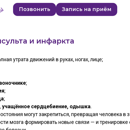
Позвонить
Запись на приём
сульта и инфаркта
лная утрата движений в руках, ногах, лице;
звоночнике
;
ия
;
ца
;
е, учащённое сердцебиение, одышка
.
остояния могут закрепиться, превращая человека в 
ости мозга формировать новые связи — и тренировк
е болезни.