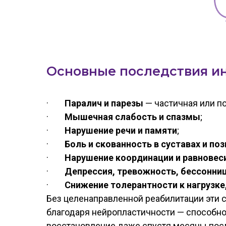
Основные последствия ин
·
Паралич и парезы
— частичная или по
·
Мышечная слабость и спазмы
;
·
Нарушение речи и памяти
;
·
Боль и скованность в суставах и по
·
Нарушение координации и равновес
·
Депрессия, тревожность, бессонни
·
Снижение толерантности к нагрузк
Без целенаправленной реабилитации эти с
благодаря нейропластичности — способн
восстановление даже спустя месяцы посл