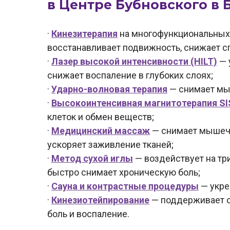
в Центре Бубновского в 
·
Кинезитерапия
на многофункциональных
восстанавливает подвижность, снижает с
·
Лазер высокой интенсивности (HILT)
— 
снижает воспаление в глубоких слоях;
·
Ударно-волновая терапия
— снимает мы
·
Высокоинтенсивная магнитотерапия SI
клеток и обмен веществ;
·
Медицинский массаж
— снимает мышеч
ускоряет заживление тканей;
·
Метод сухой иглы
— воздействует на тр
быстро снимает хроническую боль;
·
Сауна и контрастные процедуры
— укре
·
Кинезиотейпирование
— поддерживает 
боль и воспаление.