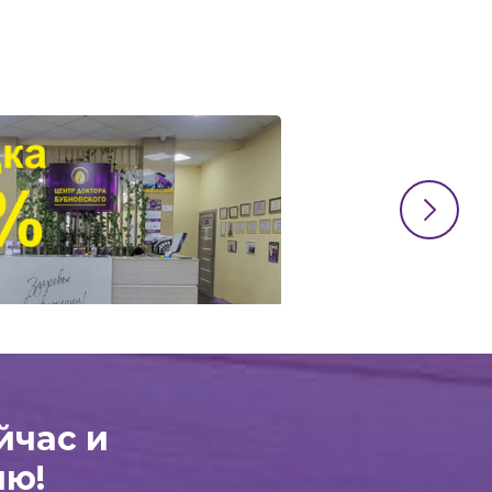
йчас и
ию!